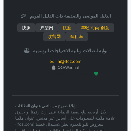
الدليل الموصى والصديقة ذات الدليل القويم
快豚
户型网
抗擦
年轻 时尚 创意
欧留网
鲸租车
بوابة اتصالات وتلبية الاحتياجات الرسمية
hi@Ifcz.com
QQ/Wechat
Hosted Protected Environment
إبلاغ صريح من بائعي عنوان النطاقات :
بكل أريحيه نبلغ لصفة الحماية على إرث رقمنا أو حقوق
علامة ملكية للمعلومات على أساس غير مدنس. عنوان ملكنا
(ifcz.com) معروض للتو للعموم نظر لاستبدال خطتنا
الحيوية والركود المؤقت للنطاقات المتبقيه ليس إقرارا