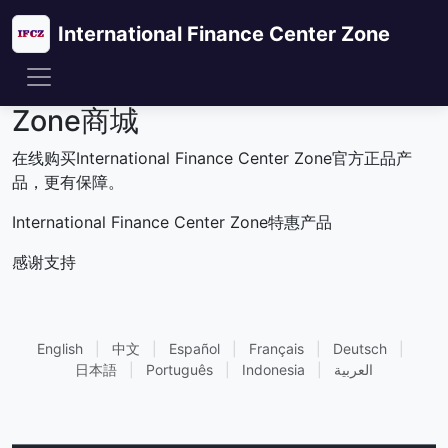
International Finance Center Zone
International Finance Center
Zone商城
在线购买International Finance Center Zone官方正品产
品，更有保障。
International Finance Center Zone特惠产品
感谢支持
English
|
中文
|
Español
|
Français
|
Deutsch
|
العربية
|
Indonesia
|
Português
|
日本語